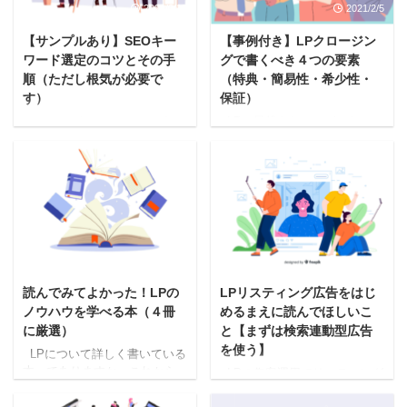
2021/2/17
2021/2/5
【サンプルあり】SEOキー
【事例付き】LPクロージン
ワード選定のコツとその手
グで書くべき４つの要素
順（ただし根気が必要で
（特典・簡易性・希少性・
す）
保証）
こんにちわ。さのっちです。
LPの最後あたりにどんなこと
アフィリエイトをやっていま
書けばいいですか。コンバー
す。売り上げは３,０００万ほ
ジョンが上がるテクニックを
ど。 とはいえ、最初の１年は
知りたいです。 クロージング
伸び悩んでいました。 そし
とは、後押しするためのステ
て、一番苦戦するのは、キー
ップであり、これをやらない
ワード選び、だと思います。
とお客が先延ばしをします。
言うまでもなく、サイトが伸
すると、どうなるか。二度と
びるかどうかは、キーワード
サイトには戻ってきてくれま
2021/2/4
2021/2/16
選びにかかっています。 つま
せん。 そうならないために、
読んでみてよかった！LPの
LPリスティング広告をはじ
り、いいコンテンツを作って
WEBサイトにはクロージング
いても、キーワードを失敗し
が大切です。 掲載する場所
ノウハウを学べる本（４冊
めるまえに読んでほしいこ
ていると、上位にさえ入るこ
は、ページ下部、です。 が、
に厳選）
と【まずは検索連動型広告
とができません。 そこで提案
サイトによって表現方法が変
を使う】
LPについて詳しく書いている
したいのが、オセロ戦略、で
わるため、どの部分がクロー
本ってありますか。これから
LPの集客運用でリスティング
す どういうかというと、
ジングなのかわからない人も
LPを作りたいのですが、構成
広告の考えています。とはい
SEOは陣取り ...
少なくないはず。 &nbsp ...
があっているのか不安です。